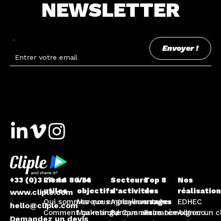
NEWSLETTER
*
Envoyer !
+33 (0)3 74 44 86 74
Liens
Vos
Secteurs
Top 8
Nos
utiles
objectifs
d’activités
des
réalisatio
www.cliple.com
Qui sommes-nous
Marque employeur
Agroalimentaire
usages
EDHEC
hello@cliple.com
Comment ça marche ?
Marketing / Commerce
Banque assurance
Faire témoigner un c
Adecco
Demandez un devis