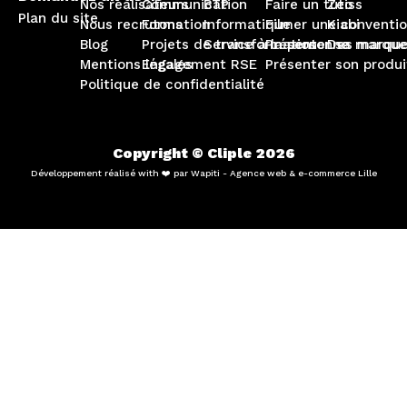
Nos réalisateurs
Communication
BTP
Faire un tuto
Zeiss
Plan du site
Nous recrutons
Formation
Informatique
Filmer une conventi
Kiabi
Blog
Projets de transformation
Service à la personne
Présenter sa marque
Des marque
Mentions légales
Engagement RSE
Présenter son produi
Politique de confidentialité
Copyright © Cliple 2026
Développement réalisé with ❤️ par Wapiti - Agence web & e-commerce Lille