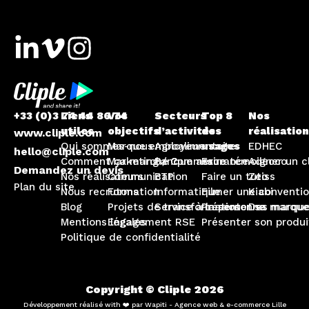
+33 (0)3 74 44 86 74
Liens
Vos
Secteurs
Top 8
Nos
utiles
objectifs
d’activités
des
réalisatio
www.cliple.com
Qui sommes-nous
Marque employeur
Agroalimentaire
usages
EDHEC
hello@cliple.com
Comment ça marche ?
Marketing / Commerce
Banque assurance
Faire témoigner un c
Adecco
Demandez un devis
Nos réalisateurs
Communication
BTP
Faire un tuto
Zeiss
Plan du site
Nous recrutons
Formation
Informatique
Filmer une conventi
Kiabi
Blog
Projets de transformation
Service à la personne
Présenter sa marque
Des marque
Mentions légales
Engagement RSE
Présenter son produi
Politique de confidentialité
Copyright © Cliple 2026
Développement réalisé with ❤️ par Wapiti - Agence web & e-commerce Lille