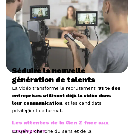
Séduire la nouvelle
génération de talents
La vidéo transforme le recrutement.
91 % des
entreprises utilisent déjà la vidéo dans
leur communication
, et les candidats
privilégient ce format.
Les attentes de la Gen Z face aux
employeurs
La Gen Z cherche du sens et de la