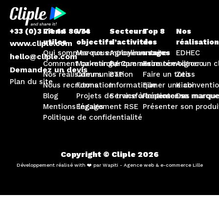
+33 (0)3 74 44 86 74
Liens
Vos
Secteurs
Top 8
Nos
utiles
objectifs
d’activités
des
réalisatio
www.cliple.com
Qui sommes-nous
Marque employeur
Agroalimentaire
usages
EDHEC
hello@cliple.com
Comment ça marche ?
Marketing / Commerce
Banque assurance
Faire témoigner un c
Adecco
Demandez un devis
Nos réalisateurs
Communication
BTP
Faire un tuto
Zeiss
Plan du site
Nous recrutons
Formation
Informatique
Filmer une conventi
Kiabi
Blog
Projets de transformation
Service à la personne
Présenter sa marque
Des marque
Mentions légales
Engagement RSE
Présenter son produi
Politique de confidentialité
Copyright © Cliple 2026
Développement réalisé with ❤️ par Wapiti - Agence web & e-commerce Lille